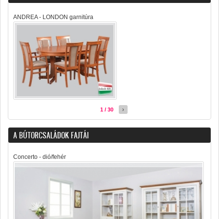
ANDREA - LONDON garnitúra
1 / 30
›
A BÚTORCSALÁDOK FAJTÁI
Concerto - dió/fehér