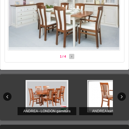
1 / 4
›
tal
ANDREA - LONDON garnitúra
ANDREA karfás szék