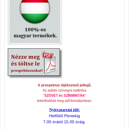
A prospektus tájékoztató jellegű.
Az alábbi szövegre kattintva
"
SZÖVET és SZÍNMINTÁK
"
tekinthetőek meg pdf.formátumban.
Nyitvatartási idő:
Hétfőtől Péntekig
7.00 órától 15.00 óráig.