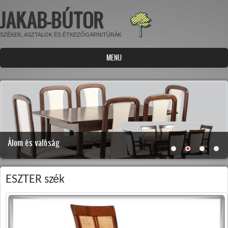
JAKAB-BÚTOR
Ugrás a tartalomra
SZÉKEK, ASZTALOK ÉS ÉTKEZŐGARNITÚRÁK
MENU
Álom és valóság
89
ESZTER szék