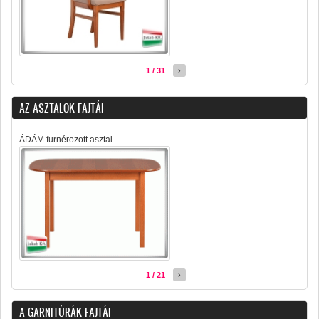
1 / 31
›
AZ ASZTALOK FAJTÁI
ÁDÁM furnérozott asztal
1 / 21
›
A GARNITÚRÁK FAJTÁI