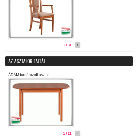
1 / 31
›
AZ ASZTALOK FAJTÁI
ÁDÁM furnérozott asztal
1 / 21
›