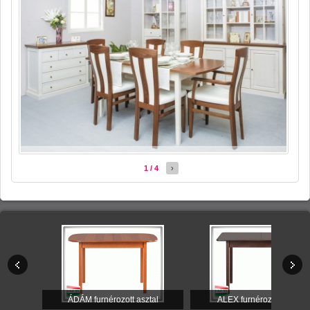
1 / 4
›
ÁDÁM furnérozott asztal
ALEX furnérozott asztal