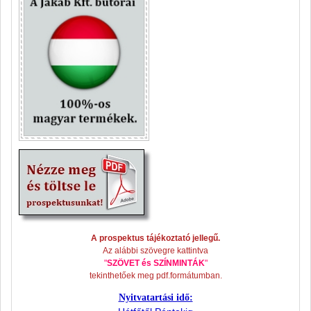
A prospektus tájékoztató jellegű.
Az alábbi szövegre kattintva
"
SZÖVET és SZÍNMINTÁK
"
tekinthetőek meg pdf.formátumban.
Nyitvatartási idő: