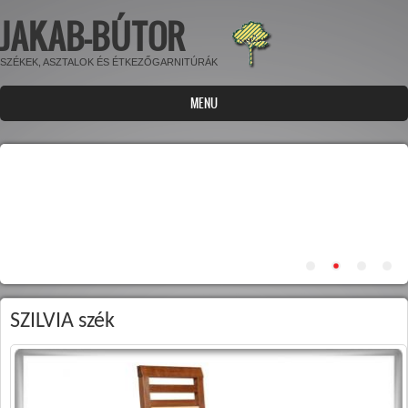
JAKAB-BÚTOR
Ugrás a tartalomra
SZÉKEK, ASZTALOK ÉS ÉTKEZŐGARNITÚRÁK
MENU
SZILVIA szék