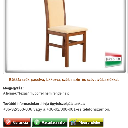
Bükkfa szék, pácolva, lakkozva, széles szín- és szövetválasztékkal.
Megjegyzés:
A termék "Texas" műbőrrel
nem
rendelhető.
További információkért hívja ügyfélszolgálatunkat:
+36-92/368-006 vagy a
+36-92/388-081-es telefonszámon.