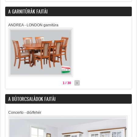
A GARNITÚRÁK FAJTÁI
ANDREA - LONDON garnitúra
1 / 30
›
A BÚTORCSALÁDOK FAJTÁI
Concerto - dió/fehér