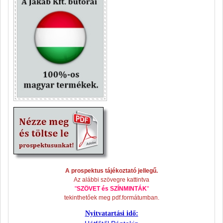
A prospektus tájékoztató jellegű.
Az alábbi szövegre kattintva
"
SZÖVET és SZÍNMINTÁK
"
tekinthetőek meg pdf.formátumban.
Nyitvatartási idő: