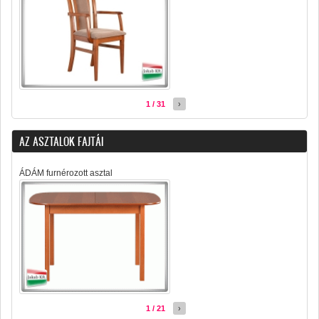
1 / 31
›
AZ ASZTALOK FAJTÁI
ÁDÁM furnérozott asztal
1 / 21
›