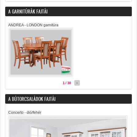
A GARNITÚRÁK FAJTÁI
ANDREA - LONDON garnitúra
1 / 30
›
A BÚTORCSALÁDOK FAJTÁI
Concerto - dió/fehér