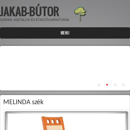
JAKAB-BÚTOR
Ugrás a tartalomra
SZÉKEK, ASZTALOK ÉS ÉTKEZŐGARNITÚRÁK
MENU
MELINDA szék