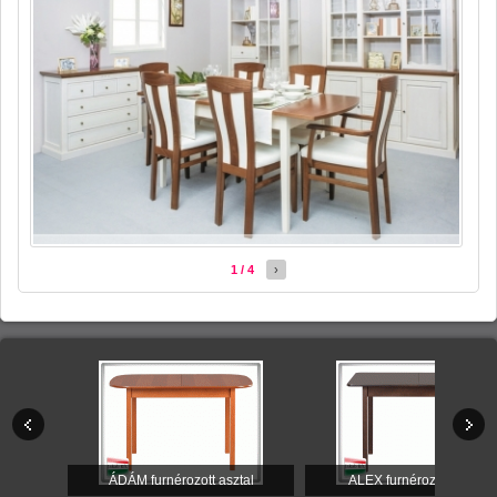
1 / 4
›
ÁDÁM furnérozott asztal
ALEX furnérozott asztal