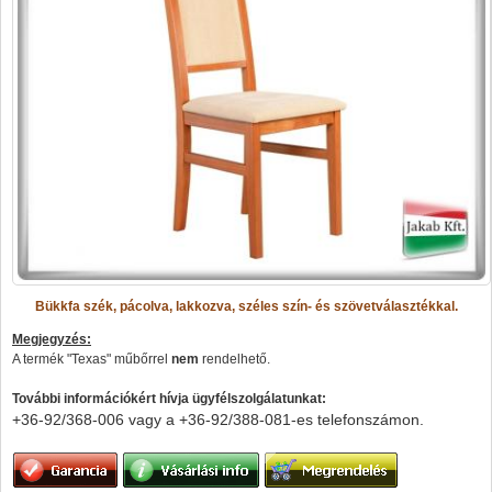
Bükkfa szék, pácolva, lakkozva, széles szín- és szövetválasztékkal.
Megjegyzés:
A termék "Texas" műbőrrel
nem
rendelhető.
További információkért hívja ügyfélszolgálatunkat:
+36-92/368-006 vagy a
+36-92/388-081-es telefonszámon.