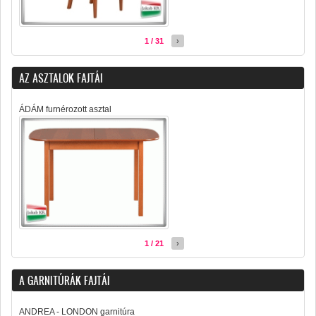
1 / 31
›
AZ ASZTALOK FAJTÁI
ÁDÁM furnérozott asztal
1 / 21
›
A GARNITÚRÁK FAJTÁI
ANDREA - LONDON garnitúra