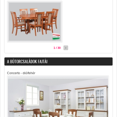
1 / 30
›
A BÚTORCSALÁDOK FAJTÁI
Concerto - dió/fehér