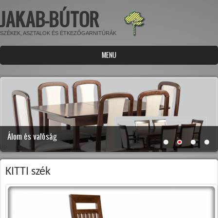
JAKAB-BÚTOR
Ugrás a tartalomra
SZÉKEK, ASZTALOK ÉS ÉTKEZŐGARNITÚRÁK
MENU
Álom és valóság
89
KITTI szék