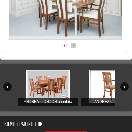
1 / 4
›
tal
ANDREA - LONDON garnitúra
ANDREA karfás szék
KIEMELT PARTNEREINK