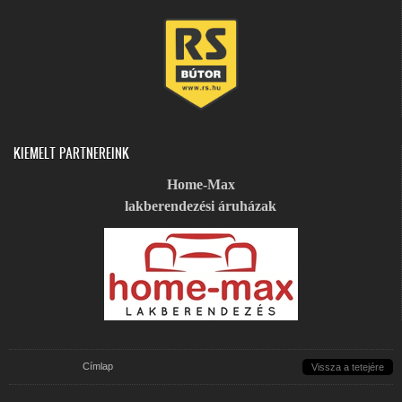
KIEMELT PARTNEREINK
Home-Max
lakberendezési áruházak
Jelenlegi hely
Címlap
Vissza a tetejére