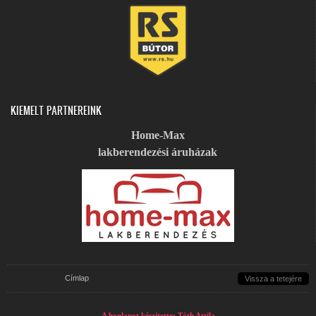
KIEMELT PARTNEREINK
Home-Max
lakberendezési áruházak
Jelenlegi hely
Címlap
Vissza a tetejére
A honlapot készítette: Tóth Attila