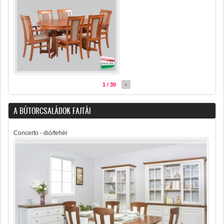
1 / 30
›
A BÚTORCSALÁDOK FAJTÁI
Concerto - dió/fehér