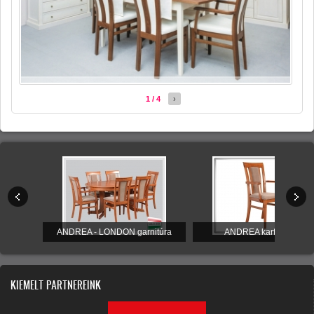
1 / 4
›
tal
ANDREA - LONDON garnitúra
ANDREA karfás szék
KIEMELT PARTNEREINK