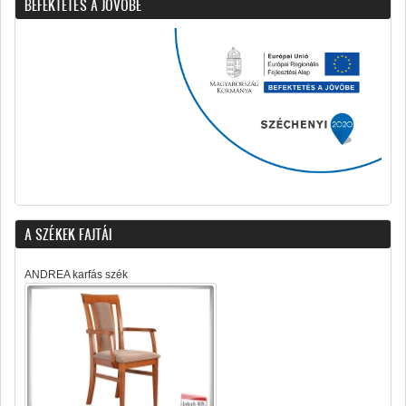
BEFEKTETÉS A JÖVÖBE
A SZÉKEK FAJTÁI
ANDREA karfás szék