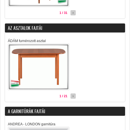
1 / 31
›
AZ ASZTALOK FAJTÁI
ÁDÁM furnérozott asztal
1 / 21
›
A GARNITÚRÁK FAJTÁI
ANDREA - LONDON garnitúra